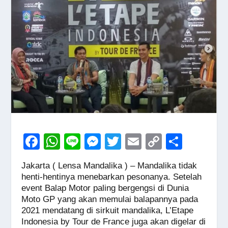
F
W
Li
M
T
E
C
S
a
h
n
e
wi
m
o
h
Jakarta ( Lensa Mandalika ) – Mandalika tidak
c
at
e
ss
tt
ail
p
ar
henti-hentinya menebarkan pesonanya. Setelah
e
s
e
er
y
e
event Balap Motor paling bergengsi di Dunia
Moto GP yang akan memulai balapannya pada
b
A
n
Li
2021 mendatang di sirkuit mandalika, L’Etape
o
p
g
n
Indonesia by Tour de France juga akan digelar di