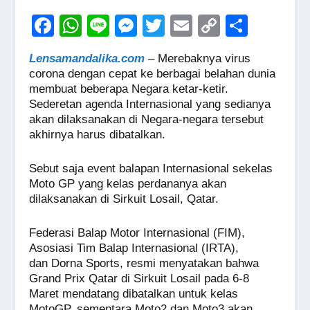
F
W
Li
M
T
E
C
S
a
h
n
e
wi
m
o
h
Lensamandalika.com
– Merebaknya virus
c
at
e
ss
tt
ail
p
ar
corona dengan cepat ke berbagai belahan dunia
e
s
e
er
y
e
membuat beberapa Negara ketar-ketir.
Sederetan agenda Internasional yang sedianya
b
A
n
Li
akan dilaksanakan di Negara-negara tersebut
o
p
g
n
akhirnya harus dibatalkan.
o
p
er
k
Sebut saja event balapan Internasional sekelas
k
Moto GP yang kelas perdananya akan
dilaksanakan di Sirkuit Losail, Qatar.
Federasi Balap Motor Internasional (FIM),
Asosiasi Tim Balap Internasional (IRTA),
dan Dorna Sports, resmi menyatakan bahwa
Grand Prix Qatar di Sirkuit Losail pada 6-8
Maret mendatang dibatalkan untuk kelas
MotoGP, sementara Moto2 dan Moto3 akan