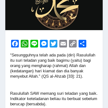
F
W
Li
M
T
E
C
S
a
h
n
e
wi
m
o
h
“Sesungguhnya telah ada pada (diri) Rasulullah
c
at
e
ss
tt
ail
p
ar
itu suri teladan yang baik bagimu (yaitu) bagi
e
s
e
er
y
e
orang yang mengharap (rahmat) Allah dan
(kedatangan) hari kiamat dan dia banyak
b
A
n
Li
menyebut Allah.” (QS al-Ahzab [33]: 21).
o
p
g
n
o
p
er
k
Rasulullah SAW memang suri teladan yang baik.
k
Indikator keteladanan beliau itu berbuat sebelum
berucap (bersabda).