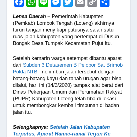
F
W
Li
M
T
E
C
S
a
h
n
e
wi
m
o
h
Lensa Daerah –
Pemerintah Kabupaten
c
at
e
ss
tt
ail
p
ar
(Pemkab) Lombok Tengah (Loteng) akhirnya
e
s
e
er
y
e
turun tangan menyikapi putusnya salah satu
ruas jalan kabupaten yang bertempat di Dusun
b
A
n
Li
Bongak Desa Tumpak Kecamatan Pujut itu.
o
p
g
n
o
p
er
k
Setelah kemarin warga setempat dibantu aparat
dari
Subden 3 Detasemen B Pelopor Sat Brimob
k
Polda NTB
menimbun jalan tersebut dengan
batang-batang kayu dan tanah urugan agar bisa
dilalui, hari ini (14/3/2020) tampak alat berat dari
Dinas Pekerjaan Umum dan Perumahan Rakyat
(PUPR) Kabupaten Loteng telah tiba di lokasi
untuk membongkar kembali timbunan di badan
jalan itu.
Selengkapnya:
Setelah Jalan Kabupaten
Terputus, Aparat Ramai-ramai Terjun Ke