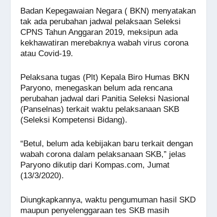
a
h
n
e
wi
m
o
h
Badan Kepegawaian Negara ( BKN) menyatakan
c
at
e
ss
tt
ail
p
ar
tak ada perubahan jadwal pelaksaan Seleksi
e
s
e
er
y
e
CPNS Tahun Anggaran 2019, meksipun ada
kekhawatiran merebaknya wabah virus corona
b
A
n
Li
atau Covid-19.
o
p
g
n
o
p
er
k
Pelaksana tugas (Plt) Kepala Biro Humas BKN
Paryono, menegaskan belum ada rencana
k
perubahan jadwal dari Panitia Seleksi Nasional
(Panselnas) terkait waktu pelaksanaan SKB
(Seleksi Kompetensi Bidang).
“Betul, belum ada kebijakan baru terkait dengan
wabah corona dalam pelaksanaan SKB,” jelas
Paryono dikutip dari Kompas.com, Jumat
(13/3/2020).
Diungkapkannya, waktu pengumuman hasil SKD
maupun penyelenggaraan tes SKB masih