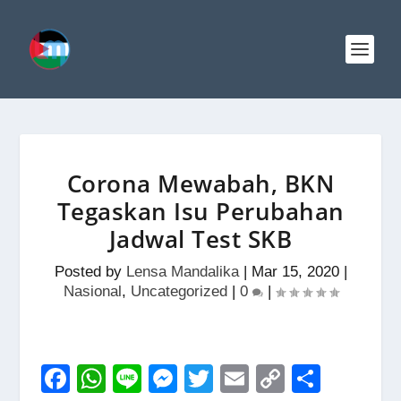
Corona Mewabah, BKN
Tegaskan Isu Perubahan
Jadwal Test SKB
Posted by
Lensa Mandalika
|
Mar 15, 2020
|
Nasional
,
Uncategorized
|
0
|
F
W
Li
M
T
E
C
S