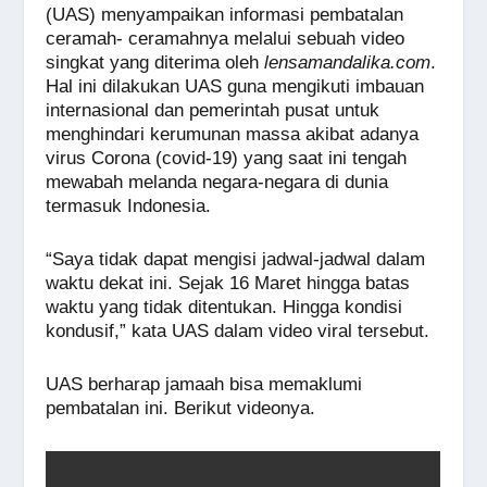
c
at
e
ss
tt
ail
p
ar
(UAS) menyampaikan informasi pembatalan
e
s
e
er
y
e
ceramah- ceramahnya melalui sebuah video
singkat yang diterima oleh
lensamandalika.com
.
b
A
n
Li
Hal ini dilakukan UAS guna mengikuti imbauan
o
p
g
n
internasional dan pemerintah pusat untuk
menghindari kerumunan massa akibat adanya
o
p
er
k
virus Corona (covid-19) yang saat ini tengah
k
mewabah melanda negara-negara di dunia
termasuk Indonesia.
“Saya tidak dapat mengisi jadwal-jadwal dalam
waktu dekat ini. Sejak 16 Maret hingga batas
waktu yang tidak ditentukan. Hingga kondisi
kondusif,” kata UAS dalam video viral tersebut.
UAS berharap jamaah bisa memaklumi
pembatalan ini. Berikut videonya.