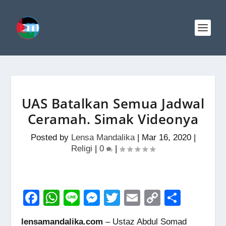
UAS Batalkan Semua Jadwal
Ceramah. Simak Videonya
Posted by
Lensa Mandalika
|
Mar 16, 2020
|
Religi
|
0
|
F
W
Li
M
T
E
C
S
a
h
n
e
wi
m
o
h
lensamandalika.com
– Ustaz Abdul Somad