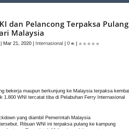
TKI dan Pelancong Terpaksa Pulang
ari Malaysia
|
Mar 21, 2020
|
Internasional
|
0
|
S
h
ng bekerja maupun berkunjung ke Malaysia terpaksa kembal
ar
k 1.800 WNI tercatat tiba di Pelabuhan Ferry Internasional
e
lockdown yang diambil Pemerintah Malaysia
tersebut. Ribuan WNI ini terpaksa pulang ke kampung