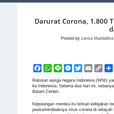
Darurat Corona, 1.800 
d
Posted by
Lensa Mandalika
F
W
Li
M
T
E
C
a
h
n
e
wi
m
o
Ratusan warga negara Indonesia (WNI) ya
c
at
e
ss
tt
ail
p
ke Indonesia. Selama dua hari ini, sebanya
e
s
e
er
y
Batam Center.
b
A
n
Li
Kepulangan mereka itu terkait kebijakan 
o
p
g
n
paskamerebaknya virus corona di wilayah 