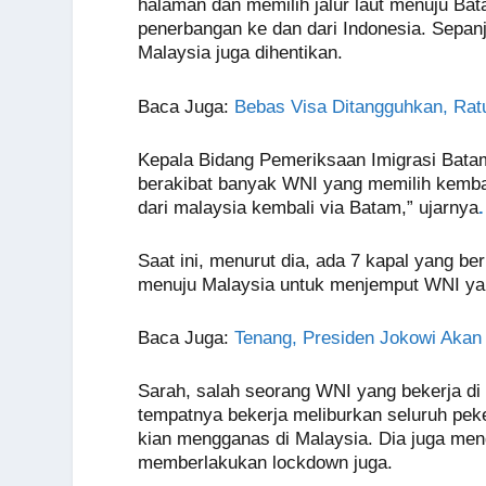
o
p
er
k
halaman dan memilih jalur laut menuju Ba
penerbangan ke dan dari Indonesia. Sepanj
k
Malaysia juga dihentikan.
Baca Juga
:
Bebas Visa Ditangguhkan, Rat
Kepala Bidang Pemeriksaan Imigrasi Bata
berakibat banyak WNI yang memilih kembali
dari malaysia kembali via Batam,” ujarnya
.
Saat ini, menurut dia, ada 7 kapal yang be
menuju Malaysia untuk menjemput WNI yang
Baca Juga
:
Tenang, Presiden Jokowi Akan
Sarah, salah seorang WNI yang bekerja d
tempatnya bekerja meliburkan seluruh peke
kian mengganas di Malaysia. Dia juga meng
memberlakukan lockdown juga.