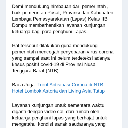
a
h
n
e
wi
m
o
h
Demi mendukung himbauan dari pemerintah ,
c
at
e
ss
tt
ail
p
ar
baik pemerintah Pusat, Provinsi dan Kabupaten,
e
s
e
er
y
e
Lembaga Pemasyarakatan (Lapas) Kelas IIB
Dompu memberhentikan layanan kunjungan
b
A
n
Li
keluarga bagi para penghuni Lapas.
o
p
g
n
o
p
er
k
Hal tersebut dilakukan guna mendukung
pemerintah mencegah penyebaran virus corona
k
yang sampai saat ini belum terdeteksi adanya
kasus positif covid-19 di Provinsi Nusa
Tenggara Barat (NTB).
Baca Juga
:
Turut Antisipasi Corona di NTB,
Hotel Lombok Astoria dan Living Asia Tutup
Layanan kunjungan untuk sementara waktu
diganti dengan video call dari rumah oleh
keluarga penghuni lapas yang berhajat untuk
mengetahui kondisi sanak saudaranya yang