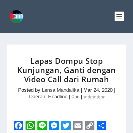
Lapas Dompu Stop
Kunjungan, Ganti dengan
Video Call dari Rumah
Posted by
Lensa Mandalika
|
Mar 24, 2020
|
Daerah
,
Headline
|
0
|
F
W
Li
M
T
E
C
S