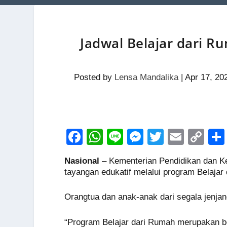
Jadwal Belajar dari R
Posted by
Lensa Mandalika
|
Apr 17, 20
F
W
Li
M
T
E
C
a
h
n
e
wi
m
o
Nasional
– Kementerian Pendidikan dan K
c
at
e
ss
tt
ail
p
tayangan edukatif melalui program Belajar
e
s
e
er
y
Orangtua dan anak-anak dari segala jenjan
b
A
n
Li
o
p
g
n
“Program Belajar dari Rumah merupakan 