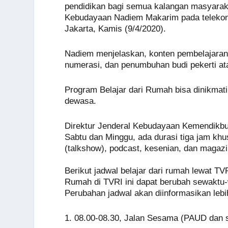
o
p
er
k
pendidikan bagi semua kalangan masyaraka
Kebudayaan Nadiem Makarim pada telekonf
k
Jakarta, Kamis (9/4/2020).
Nadiem menjelaskan, konten pembelajaran 
numerasi, dan penumbuhan budi pekerti ata
Program Belajar dari Rumah bisa dinikmat
dewasa.
Direktur Jenderal Kebudayaan Kemendikbud
Sabtu dan Minggu, ada durasi tiga jam khu
(talkshow), podcast, kesenian, dan magaz
Berikut jadwal belajar dari rumah lewat TVR
Rumah di TVRI ini dapat berubah sewaktu
Perubahan jadwal akan diinformasikan lebih
1. 08.00-08.30, Jalan Sesama (PAUD dan s