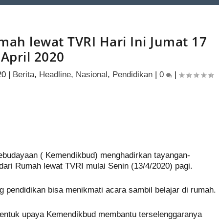
umah lewat TVRI Hari Ini Jumat 17
April 2020
20
|
Berita
,
Headline
,
Nasional
,
Pendidikan
|
0
|
S
h
ebudayaan ( Kemendikbud) menghadirkan tayangan-
ar
 dari Rumah lewat TVRI mulai Senin (13/4/2020) pagi.
e
g pendidikan bisa menikmati acara sambil belajar di rumah.
bentuk upaya Kemendikbud membantu terselenggaranya