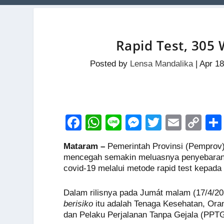
Rapid Test, 305 
Posted by
Lensa Mandalika
|
Apr 18
F
W
Li
M
T
E
C
a
h
n
e
wi
m
o
Mataram –
Pemerintah Provinsi (Pemprov
c
at
e
ss
tt
ail
p
mencegah semakin meluasnya penyebaran v
e
s
e
er
y
covid-19 melalui metode rapid test kepad
b
A
n
Li
Dalam rilisnya pada Jumát malam (17/4/20
o
p
g
n
berisiko
itu adalah Tenaga Kesehatan, Or
o
p
er
k
dan Pelaku Perjalanan Tanpa Gejala (PPTG