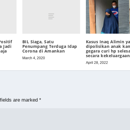
ositif
BIL Siaga, Satu
Kasus Inaq Alimin y
a Jadi
Penumpang Terduga Idap
dipolisikan anak ka
aja
Corona di Amankan
gegara curi hp selesa
secara kekeluargaan
March 4, 2020
April 28, 2022
fields are marked
*