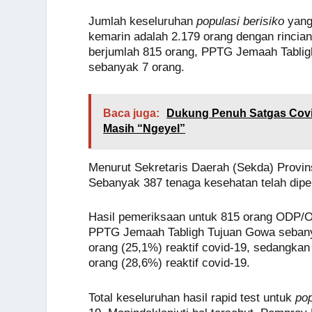
k
Jumlah keseluruhan
populasi berisiko
yang
kemarin adalah 2.179 orang dengan rinci
berjumlah 815 orang, PPTG Jemaah Tabli
sebanyak 7 orang.
Baca juga:
Dukung Penuh Satgas Covi
Masih “Ngeyel”
Menurut Sekretaris Daerah (Sekda) Provins
Sebanyak 387 tenaga kesehatan telah diper
Hasil pemeriksaan untuk 815 orang ODP/OT
PPTG Jemaah Tabligh Tujuan Gowa sebanya
orang (25,1%) reaktif covid-19, sedangka
orang (28,6%) reaktif covid-19.
Total keseluruhan hasil rapid test untuk
pop