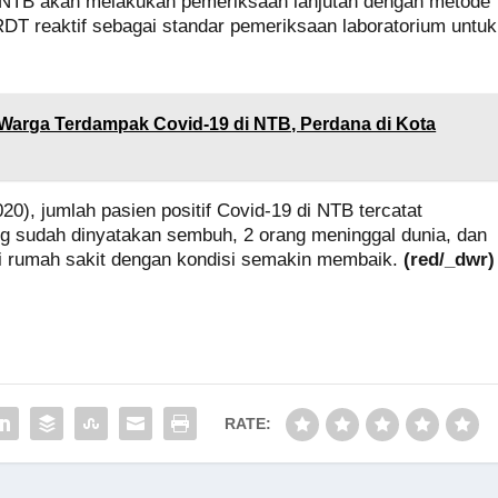
ov NTB akan melakukan pemeriksaan lanjutan dengan metode
T reaktif sebagai standar pemeriksaan laboratorium untuk
Warga Terdampak Covid-19 di NTB, Perdana di Kota
0), jumlah pasien positif Covid-19 di NTB tercatat
ng sudah dinyatakan sembuh, 2 orang meninggal dunia, dan
di rumah sakit dengan kondisi semakin membaik.
(red/_dwr)
RATE: