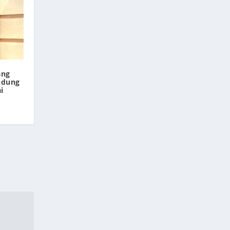
ang
ndung
i