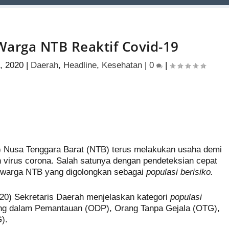
Warga NTB Reaktif Covid-19
, 2020
|
Daerah
,
Headline
,
Kesehatan
|
0
|
S
h
) Nusa Tenggara Barat (NTB) terus melakukan usaha demi
ar
irus corona. Salah satunya dengan pendeteksian cepat
e
a warga NTB yang digolongkan sebagai
populasi berisiko.
20) Sekretaris Daerah menjelaskan kategori
populasi
ang dalam Pemantauan (ODP), Orang Tanpa Gejala (OTG),
).