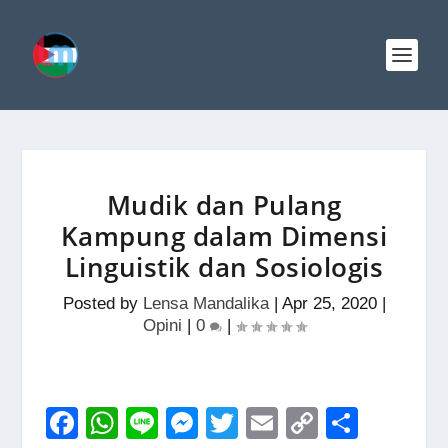
Mudik dan Pulang
Kampung dalam Dimensi
Linguistik dan Sosiologis
Posted by
Lensa Mandalika
|
Apr 25, 2020
|
Opini
|
0
|
F
W
Li
M
T
E
C
S