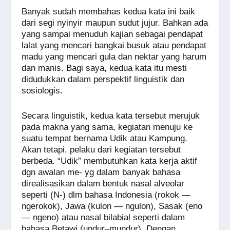
a
h
n
e
wi
m
o
h
Banyak sudah membahas kedua kata ini baik
c
at
e
ss
tt
ail
p
ar
dari segi nyinyir maupun sudut jujur. Bahkan ada
e
s
e
er
y
e
yang sampai menuduh kajian sebagai pendapat
lalat yang mencari bangkai busuk atau pendapat
b
A
n
Li
madu yang mencari gula dan nektar yang harum
o
p
g
n
dan manis. Bagi saya, kedua kata itu mesti
didudukkan dalam perspektif linguistik dan
o
p
er
k
sosiologis.
k
Secara linguistik, kedua kata tersebut merujuk
pada makna yang sama, kegiatan menuju ke
suatu tempat bernama Udik atau Kampung.
Akan tetapi, pelaku dari kegiatan tersebut
berbeda. “Udik” membutuhkan kata kerja aktif
dgn awalan me- yg dalam banyak bahasa
direalisasikan dalam bentuk nasal alveolar
seperti (N-) dlm bahasa Indonesia (rokok —
ngerokok), Jawa (kulon — ngulon), Sasak (eno
— ngeno) atau nasal bilabial seperti dalam
bahasa Betawi (undur–mundur). Dengan