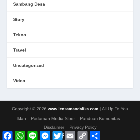
Sambang Desa
Story
Tekno
Travel
Uncategorized
Video
Copyright © 2026
| All Up To You
www.lensamandalika.com
Iklan
Pedoman Media Siber
Panduan Komunitas
Disclaimer
Privacy Policy
F
W
L
M
T
E
C
S
a
h
i
e
w
m
o
h