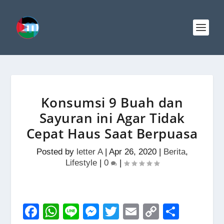
Konsumsi 9 Buah dan
Sayuran ini Agar Tidak
Cepat Haus Saat Berpuasa
Posted by
letter A
|
Apr 26, 2020
|
Berita
,
Lifestyle
|
0
|
F
W
Li
M
T
E
C
S