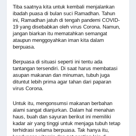
a
h
n
e
wi
m
o
h
Tiba saatnya kita untuk kembali menjalankan
c
at
e
ss
tt
ail
p
ar
ibadah puasa di bulan suci Ramadhan. Tahun
e
s
e
er
y
e
ini, Ramadhan jatuh di tengah pandemi COVID-
19 yang disebabkan oleh virus Corona. Namun,
b
A
n
Li
jangan biarkan itu mematahkan semangat
o
p
g
n
ataupun menggoyahkan iman kita dalam
berpuasa.
o
p
er
k
k
Berpuasa di situasi seperti ini tentu ada
tantangan tersendiri. Di saat harus membatasi
asupan makanan dan minuman, tubuh juga
dituntut lebih prima agar tahan dari paparan
virus Corona.
Untuk itu, mengonsumsi makanan berbahan
alami sangat dianjurkan. Dalam hal menahan
haus, buah dan sayuran berikut ini memiliki
kadar air yang tinggi untuk menjaga tubuh tetap
terhidrasi selama berpuasa. Tak hanya itu,