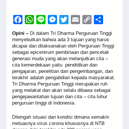
F
W
Li
M
T
E
C
S
a
h
n
e
wi
m
o
h
Opini –
Di dalam Tri Dharma Perguruan Tinggi
c
at
e
ss
tt
ail
p
ar
menyebutkan bahwa ada 3 tujuan yang harus
e
s
e
er
y
e
dicapai dan dilaksanakan oleh Perguruan Tinggi
sebagai epicentrum pembinaan dan pencetak
b
A
n
Li
generasi muda yang akan melanjutkan cita –
o
p
g
n
cita kemerdekaan yaitu pendidikan dan
pengajaran, penelitian dan pengembangan, dan
o
p
er
k
terakhir adalah pengabdian kepada masyarakat.
k
Tri Dharma Perguruan Tinggi merupakan ruh
yang melakat dan akan selalu dibawa sebagai
pengejawantahan tujuan dan cita – cita luhur
perguruan tinggi di Indonesia.
Ditengah situasi dan kondisi dimana semakin
meluasnya virus corona khususnya di NTB