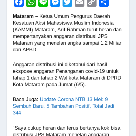
F
W
Li
M
T
E
C
S
a
h
n
e
wi
m
o
h
Mataram –
Ketua Umum Pengurus Daerah
c
at
e
ss
tt
ail
p
ar
Kesatuan Aksi Mahasiswa Muslim Indonesia
e
s
e
er
y
e
(KAMMI) Mataram, Arif Rahman turut heran dan
mempertanyakan anggaran distribusi JPS
b
A
n
Li
Mataram yang menelan angka sampai 1,2 Miliar
o
p
g
n
dari APBD.
o
p
er
k
Anggaran distribusi ini diketahui dari hasil
k
ekspose anggaran Penanganan covid-19 untuk
tahap 1 dan tahap 2 Walikota Mataram di DPRD
Kota Mataram pada Jumat (6/5).
Baca Juga:
Update Corona NTB 13 Mei: 9
Sembuh Baru, 5 Tambahan Positif, Total Jadi
344
“Saya cukup heran dan terus bertanya kok bisa
distribusi JPS Mataram menelan anggaran