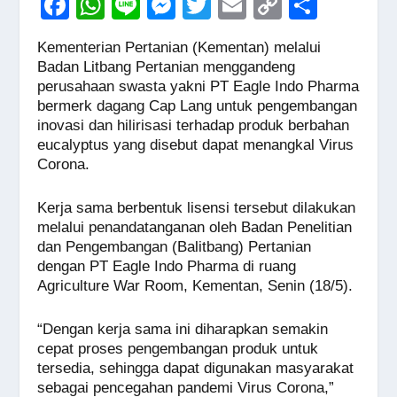
F
W
Li
M
T
E
C
S
a
h
n
e
wi
m
o
h
Kementerian Pertanian (Kementan) melalui
c
at
e
ss
tt
ail
p
ar
Badan Litbang Pertanian menggandeng
e
s
e
er
y
e
perusahaan swasta yakni PT Eagle Indo Pharma
bermerk dagang Cap Lang untuk pengembangan
b
A
n
Li
inovasi dan hilirisasi terhadap produk berbahan
o
p
g
n
eucalyptus yang disebut dapat menangkal Virus
Corona.
o
p
er
k
k
Kerja sama berbentuk lisensi tersebut dilakukan
melalui penandatanganan oleh Badan Penelitian
dan Pengembangan (Balitbang) Pertanian
dengan PT Eagle Indo Pharma di ruang
Agriculture War Room, Kementan, Senin (18/5).
“Dengan kerja sama ini diharapkan semakin
cepat proses pengembangan produk untuk
tersedia, sehingga dapat digunakan masyarakat
sebagai pencegahan pandemi Virus Corona,”