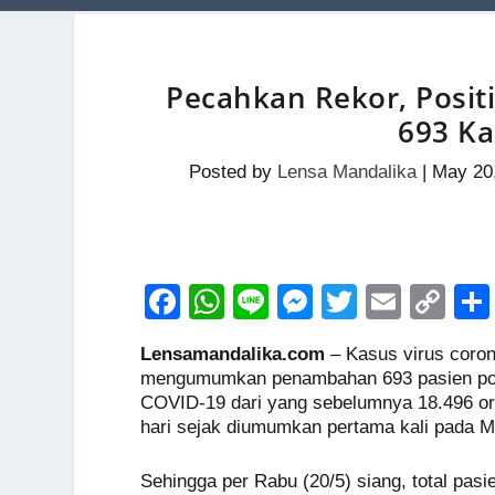
Pecahkan Rekor, Posit
693 Ka
Posted by
Lensa Mandalika
|
May 20
F
W
Li
M
T
E
C
a
h
n
e
wi
m
o
Lensamandalika.com
– Kasus virus coron
c
at
e
ss
tt
ail
p
mengumumkan penambahan 693 pasien posit
e
s
e
er
y
COVID-19 dari yang sebelumnya 18.496 ora
hari sejak diumumkan pertama kali pada Ma
b
A
n
Li
o
p
g
n
Sehingga per Rabu (20/5) siang, total pasi