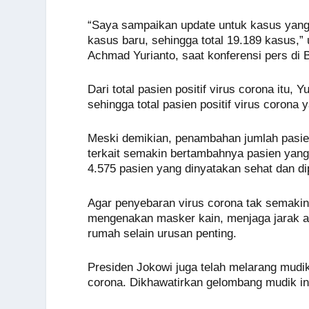
o
p
er
k
“Saya sampaikan update untuk kasus yang k
k
kasus baru, sehingga total 19.189 kasus,” 
Achmad Yurianto, saat konferensi pers di 
Dari total pasien positif virus corona it
sehingga total pasien positif virus corona
Meski demikian, penambahan jumlah pasie
terkait semakin bertambahnya pasien yang
4.575 pasien yang dinyatakan sehat dan di
Agar penyebaran virus corona tak semakin 
mengenakan masker kain, menjaga jarak ata
rumah selain urusan penting.
Presiden Jokowi juga telah melarang mud
corona. Dikhawatirkan gelombang mudik i