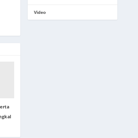
Video
erta
ngkal