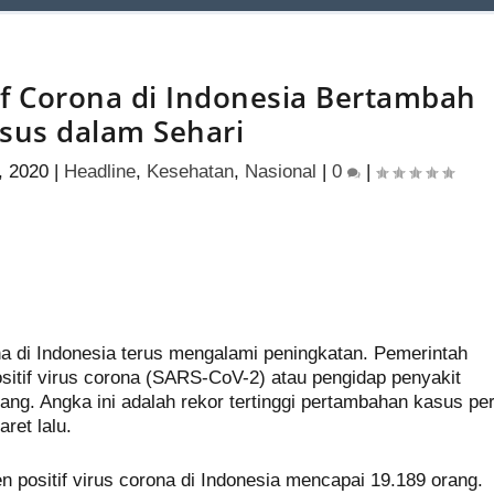
if Corona di Indonesia Bertambah
sus dalam Sehari
, 2020
|
Headline
,
Kesehatan
,
Nasional
|
0
|
S
h
a di Indonesia terus mengalami peningkatan. Pemerintah
ar
if virus corona (SARS-CoV-2) atau pengidap penyakit
e
ng. Angka ini adalah rekor tertinggi pertambahan kasus pe
ret lalu.
en positif virus corona di Indonesia mencapai 19.189 orang.