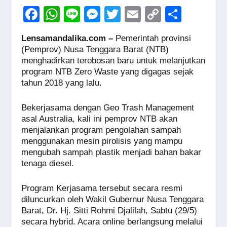
F
W
Li
M
T
E
C
S
a
h
n
e
wi
m
o
h
Lensamandalika.com –
Pemerintah provinsi
c
at
e
ss
tt
ail
p
ar
(Pemprov) Nusa Tenggara Barat (NTB)
e
s
e
er
y
e
menghadirkan terobosan baru untuk melanjutkan
program NTB Zero Waste yang digagas sejak
b
A
n
Li
tahun 2018 yang lalu.
o
p
g
n
o
p
er
k
Bekerjasama dengan Geo Trash Management
asal Australia, kali ini pemprov NTB akan
k
menjalankan program pengolahan sampah
menggunakan mesin pirolisis yang mampu
mengubah sampah plastik menjadi bahan bakar
tenaga diesel.
Program Kerjasama tersebut secara resmi
diluncurkan oleh Wakil Gubernur Nusa Tenggara
Barat, Dr. Hj. Sitti Rohmi Djalilah, Sabtu (29/5)
secara hybrid. Acara online berlangsung melalui