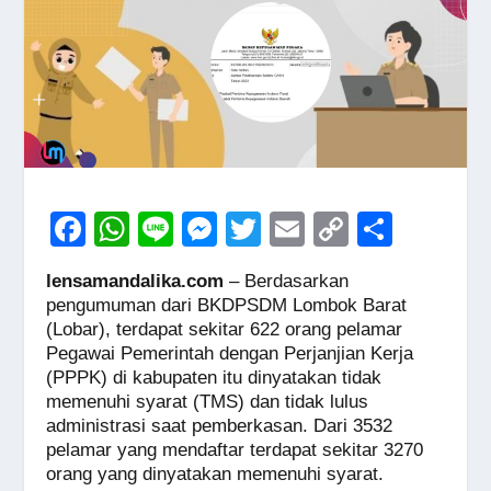
F
W
Li
M
T
E
C
S
a
h
n
e
wi
m
o
h
lensamandalika.com
– Berdasarkan
c
at
e
ss
tt
ail
p
ar
pengumuman dari BKDPSDM Lombok Barat
e
s
e
er
y
e
(Lobar), terdapat sekitar 622 orang pelamar
Pegawai Pemerintah dengan Perjanjian Kerja
b
A
n
Li
(PPPK) di kabupaten itu dinyatakan tidak
o
p
g
n
memenuhi syarat (TMS) dan tidak lulus
administrasi saat pemberkasan. Dari 3532
o
p
er
k
pelamar yang mendaftar terdapat sekitar 3270
k
orang yang dinyatakan memenuhi syarat.