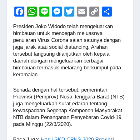
F
W
Li
M
T
E
C
S
a
h
n
e
wi
m
o
h
Presiden Joko Widodo telah mengeluarkan
c
at
e
ss
tt
ail
p
ar
himbauan untuk mencegah meluasnya
e
s
e
er
y
e
penularan Virus Corona salah satunya dengan
jaga jarak atau social distancing. Arahan
b
A
n
Li
tersebut langsung dilanjutkan oleh kepala
o
p
g
n
daerah dengan mengeluarkan berbagai
himbauan termasuk melarang berkumpul pada
o
p
er
k
keramaian.
k
Senada dengan hal tersebut, pemerintah
Provinsi (Pemprov) Nusa Tenggara Barat (NTB)
juga mengeluarkan surat edaran tentang
kewaspadaan Segenap Komponen Masyarakat
NTB dalam Penanganan Penyebaran Covid-19
pada Minggu (22/3/2020).
Baca Juga
:
Hasil SKD CPNS 2020 Provinsi