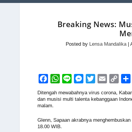
Breaking News: Mus
Me
Posted by
Lensa Mandalika
|
F
W
Li
M
T
E
C
a
h
n
e
wi
m
o
Ditengah mewabahnya virus corona, Kabar 
c
at
e
ss
tt
ail
p
dan musisi multi talenta kebanggaan Indone
e
s
e
er
y
malam.
b
A
n
Li
Glenn, Sapaan akrabnya menghembuskan naf
o
p
g
n
18.00 WIB.