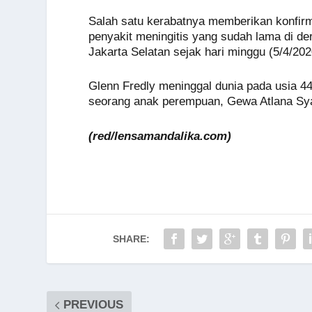
o
p
er
k
Salah satu kerabatnya memberikan konfir
k
penyakit meningitis yang sudah lama di de
Jakarta Selatan sejak hari minggu (5/4/2020
Glenn Fredly meninggal dunia pada usia 44
seorang anak perempuan, Gewa Atlana Sya
(red/lensamandalika.com)
SHARE:
PREVIOUS