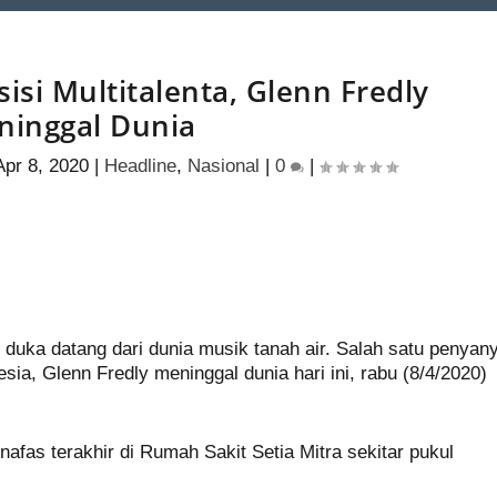
isi Multitalenta, Glenn Fredly
ninggal Dunia
Apr 8, 2020
|
Headline
,
Nasional
|
0
|
S
h
duka datang dari dunia musik tanah air. Salah satu penyany
ar
sia, Glenn Fredly meninggal dunia hari ini, rabu (8/4/2020)
e
as terakhir di Rumah Sakit Setia Mitra sekitar pukul