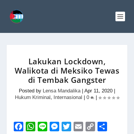
Lakukan Lockdown,
Walikota di Meksiko Tewas
di Tembak Gangster
Posted by
Lensa Mandalika
|
Apr 11, 2020
|
Hukum Kriminal
,
Internasional
|
0
|
F
W
Li
M
T
E
C
S