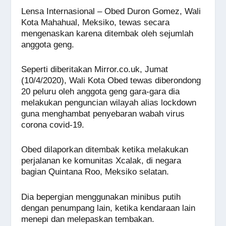
a
h
n
e
wi
m
o
h
Lensa Internasional – Obed Duron Gomez, Wali
c
at
e
ss
tt
ail
p
ar
Kota Mahahual, Meksiko, tewas secara
e
s
e
er
y
e
mengenaskan karena ditembak oleh sejumlah
anggota geng.
b
A
n
Li
o
p
g
n
Seperti diberitakan Mirror.co.uk, Jumat
o
p
er
k
(10/4/2020), Wali Kota Obed tewas diberondong
20 peluru oleh anggota geng gara-gara dia
k
melakukan penguncian wilayah alias lockdown
guna menghambat penyebaran wabah virus
corona covid-19.
Obed dilaporkan ditembak ketika melakukan
perjalanan ke komunitas Xcalak, di negara
bagian Quintana Roo, Meksiko selatan.
Dia bepergian menggunakan minibus putih
dengan penumpang lain, ketika kendaraan lain
menepi dan melepaskan tembakan.