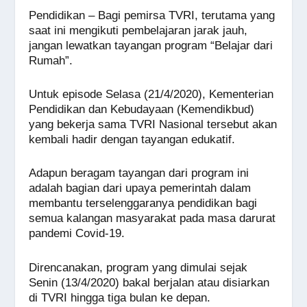
a
h
n
e
wi
m
o
h
Pendidikan – Bagi pemirsa TVRI, terutama yang
c
at
e
ss
tt
ail
p
ar
saat ini mengikuti pembelajaran jarak jauh,
e
s
e
er
y
e
jangan lewatkan tayangan program “Belajar dari
Rumah”.
b
A
n
Li
o
p
g
n
Untuk episode Selasa (21/4/2020), Kementerian
o
p
er
k
Pendidikan dan Kebudayaan (Kemendikbud)
yang bekerja sama TVRI Nasional tersebut akan
k
kembali hadir dengan tayangan edukatif.
Adapun beragam tayangan dari program ini
adalah bagian dari upaya pemerintah dalam
membantu terselenggaranya pendidikan bagi
semua kalangan masyarakat pada masa darurat
pandemi Covid-19.
Direncanakan, program yang dimulai sejak
Senin (13/4/2020) bakal berjalan atau disiarkan
di TVRI hingga tiga bulan ke depan.