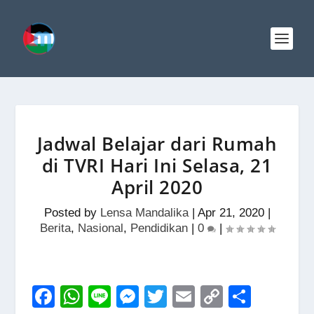
Jadwal Belajar dari Rumah
di TVRI Hari Ini Selasa, 21
April 2020
Posted by
Lensa Mandalika
|
Apr 21, 2020
|
Berita
,
Nasional
,
Pendidikan
|
0
|
F
W
Li
M
T
E
C
S