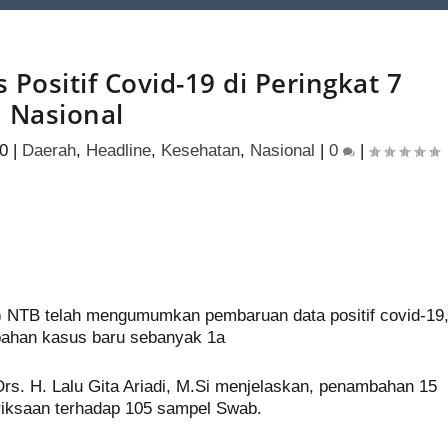
Positif Covid-19 di Peringkat 7
Nasional
20
|
Daerah
,
Headline
,
Kesehatan
,
Nasional
|
0
|
S
h
) NTB telah mengumumkan pembaruan data positif covid-19
ar
ahan kasus baru sebanyak 1a
e
rs. H. Lalu Gita Ariadi, M.Si menjelaskan, penambahan 15
eriksaan terhadap 105 sampel Swab.