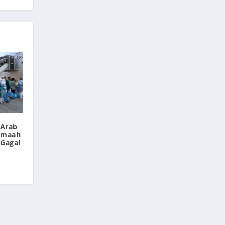
 Arab
Jemaah
 Gagal