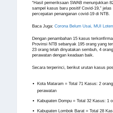
o
p
er
k
“Hasil pemeriksaan SWAB menunjukkan 82 s
sampel kasus baru positif Covid-19,” jela
k
percepatan penanganan covid-19 di NTB.
Baca Juga:
Corona Belum Usai, MUI Loten
Dengan penambahan 15 kasus terkonfirmasi p
Provinsi NTB sebanyak 195 orang yang ter
23 orang telah dinyatakan sembuh, 4 oran
perawatan dengan keadaan baik.
Secara terperinci, berikut urutan kasus pos
Kota Mataram = Total 71 Kasus: 2 oran
perawatan
Kabupaten Dompu = Total 32 Kasus: 1 o
Kabupaten Lombok Barat = Total 28 Kas