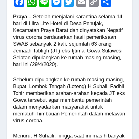
F
W
Li
M
T
E
C
S
a
h
n
e
wi
m
o
h
Praya –
Setelah menjalani karantina selama 14
c
at
e
ss
tt
ail
p
ar
hari di Illira Lite Hotel di Desa Penujak,
e
s
e
er
y
e
Kecamatan Praya Barat dan dinyatakan Negatif
virus corona berdasarkan hasil pemeriksaan
b
A
n
Li
SWAB sebanyak 2 kali, sejumlah 63 orang
o
p
g
n
Jemaah Tabligh (JT) eks Ijtima’ Gowa Sulawesi
Selatan dipulangkan ke rumah masing-masing,
o
p
er
k
hari ini (29/4/2020).
k
Sebelum dipulangkan ke rumah masing-masing,
Bupati Lombok Tengah (Loteng) H Suhaili Fadhil
Tohir memberikan arahan-arahan kepada JT eks
Gowa tersebut agar membantu pemerintah
dalam menyadarkan masyarakat untuk
mematuhi himbauan Pemerintah dalam melawan
virus corona.
Menurut H Suhaili, hingga saat ini masih banyak