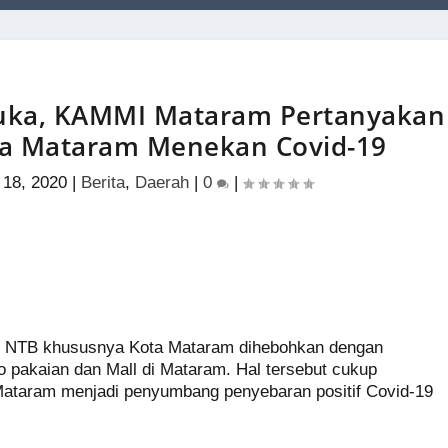
Buka, KAMMI Mataram Pertanyakan
ta Mataram Menekan Covid-19
18, 2020
|
Berita
,
Daerah
|
0
|
S
h
os NTB khususnya Kota Mataram dihebohkan dengan
ar
 pakaian dan Mall di Mataram. Hal tersebut cukup
e
ataram menjadi penyumbang penyebaran positif Covid-19