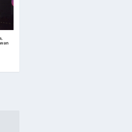
a,
awan