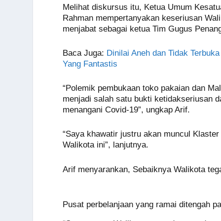
o
p
g
n
Melihat diskursus itu, Ketua Umum Kesat
o
p
er
k
Rahman mempertanyakan keseriusan Walik
menjabat sebagai ketua Tim Gugus Penang
k
Baca Juga:
Dinilai Aneh dan Tidak Terbuk
Yang Fantastis
“Polemik pembukaan toko pakaian dan Mall
menjadi salah satu bukti ketidakseriusan 
menangani Covid-19”, ungkap Arif.
“Saya khawatir justru akan muncul Klaster 
Walikota ini”, lanjutnya.
Arif menyarankan, Sebaiknya Walikota teg
Pusat perbelanjaan yang ramai ditengah p