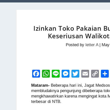
Izinkan Toko Pakaian 
Keseriusan Waliko
Posted by
letter A
|
May 
F
W
Li
M
T
E
C
a
h
n
e
wi
m
o
Mataram-
Beberapa hari ini, Jagat Meds
c
at
e
ss
tt
ail
p
membludaknya pengunjung dibeberapa toko
e
s
e
er
y
mengkhawatirkan karena mengingat kota M
terbesar di NTB.
b
A
n
Li