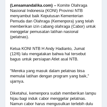
a
h
n
e
wi
m
o
h
(Lensamandalika.com) –
Komite Olahraga
c
at
e
ss
tt
ail
p
ar
Nasional Indonesia (KONI) Provinsi NTB
e
s
e
er
y
e
menyambut baik Keputusan Kementerian
Pemuda dan Olahraga (Kemenpora) yang telah
b
A
n
Li
memberikan izin cabang olahraga (Cabor) untuk
o
p
g
n
menggelar pemusatan latihan nasional
(pelatnas).
o
p
er
k
k
Ketua KONI NTB H Andy Hadianto, Jumat
(12/6) lalu mengatakan bahwa hal tersebut
bagus untuk persiapan Atlet asal NTB.
“Mereka yang masuk dalam pelatnas bisa
memulai latihan dengan program yang baik,”
ujarnya.
Diketahui, kemenpora sudah memberikan lampu
hijau bagi induk cabor menggelar pelatnas.
Namun cabor harus mengusulkan terlebih dulu