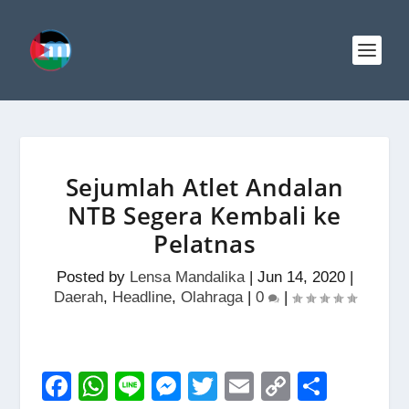
Sejumlah Atlet Andalan
NTB Segera Kembali ke
Pelatnas
Posted by
Lensa Mandalika
|
Jun 14, 2020
|
Daerah
,
Headline
,
Olahraga
|
0
|
F
W
Li
M
T
E
C
S