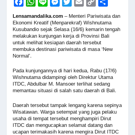
F
W
Li
M
T
E
C
S
a
h
n
e
wi
m
o
h
Lensamandalika.com
– Menteri Pariwisata dan
c
at
e
ss
tt
ail
p
ar
Ekonomi Kreatif (Menparekraf) Wishnutama
e
s
e
er
y
e
Kusubandio sejak Selasa (16/6) kemarin tengah
melakukan kunjungan kerja di Provinsi Bali
b
A
n
Li
untuk melihat kesiapan daerah tersebut
o
p
g
n
membuka destinasi pariwisata di masa ‘New
Normal’.
o
p
er
k
k
Pada kunjungannya di hari kedua, Rabu (17/6)
Wishnutama didampingi oleh Direktur Utama
ITDC, Abdulbar M. Mansoer terlihat sedang
memantau situasi di salah satu daerah di Bali.
Daerah tersebut tampak lengang karena sepinya
Wisatawan. Warga setempat yang juga pelaku
usaha di tempat tersebut menghampiri Dirut
ITDC dan mengucapkan selamat datang dan
ucapan terimakasih karena mengira Dirut ITDC