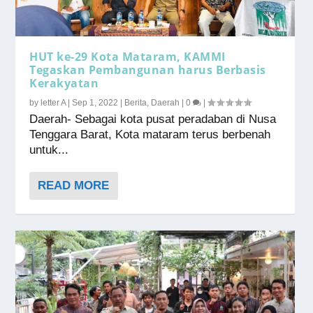
HUT ke-29 Kota Mataram, KAMMI
Tegaskan Pembangunan harus Berbasis
Kerakyatan
by
letter A
|
Sep 1, 2022
|
Berita
,
Daerah
|
0
|
Daerah- Sebagai kota pusat peradaban di Nusa
Tenggara Barat, Kota mataram terus berbenah
untuk...
READ MORE