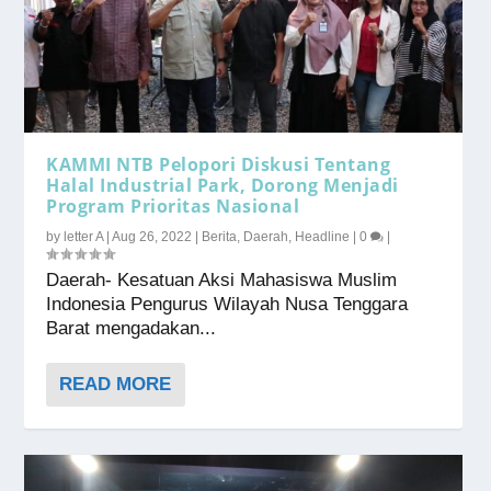
KAMMI NTB Pelopori Diskusi Tentang
Halal Industrial Park, Dorong Menjadi
Program Prioritas Nasional
by
letter A
|
Aug 26, 2022
|
Berita
,
Daerah
,
Headline
|
0
|
Daerah- Kesatuan Aksi Mahasiswa Muslim
Indonesia Pengurus Wilayah Nusa Tenggara
Barat mengadakan...
READ MORE