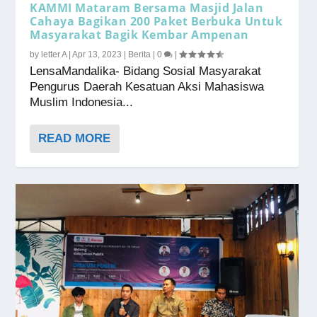
KAMMI Mataram Bersama Masjid Jalan
Cahaya Bagikan 200 Paket Berbuka Untuk
Masyarakat Bagik Kembar Ampenan
by
letter A
|
Apr 13, 2023
|
Berita
|
0
|
LensaMandalika- Bidang Sosial Masyarakat
Pengurus Daerah Kesatuan Aksi Mahasiswa
Muslim Indonesia...
READ MORE