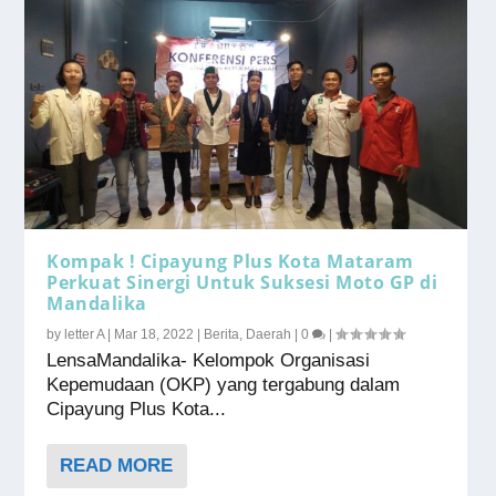
Kompak ! Cipayung Plus Kota Mataram
Perkuat Sinergi Untuk Suksesi Moto GP di
Mandalika
by
letter A
|
Mar 18, 2022
|
Berita
,
Daerah
|
0
|
LensaMandalika- Kelompok Organisasi
Kepemudaan (OKP) yang tergabung dalam
Cipayung Plus Kota...
READ MORE