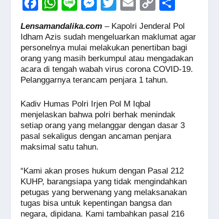
F
W
Li
M
T
E
C
S
a
h
n
e
wi
m
o
h
Lensamandalika.com
– Kapolri Jenderal Pol
c
at
e
ss
tt
ail
p
ar
Idham Azis sudah mengeluarkan maklumat agar
e
s
e
er
y
e
personelnya mulai melakukan penertiban bagi
orang yang masih berkumpul atau mengadakan
b
A
n
Li
acara di tengah wabah virus corona COVID-19.
o
p
g
n
Pelanggarnya terancam penjara 1 tahun.
o
p
er
k
Kadiv Humas Polri Irjen Pol M Iqbal
k
menjelaskan bahwa polri berhak menindak
setiap orang yang melanggar dengan dasar 3
pasal sekaligus dengan ancaman penjara
maksimal satu tahun.
“Kami akan proses hukum dengan Pasal 212
KUHP, barangsiapa yang tidak mengindahkan
petugas yang berwenang yang melaksanakan
tugas bisa untuk kepentingan bangsa dan
negara, dipidana. Kami tambahkan pasal 216