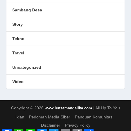
Sambang Desa
Story
Tekno
Travel
Uncategorized
Video
Copyright © 2026
| All Up To You
www.lensamandalika.com
Iklan
Pedoman Media Siber
Panduan Komunitas
Disclaimer
Privacy Policy
F
W
L
M
T
E
C
S