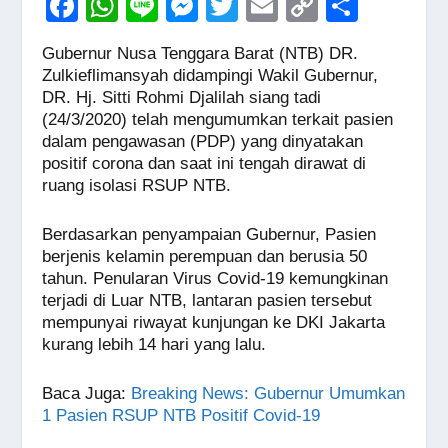
F
W
Li
M
T
E
C
S
a
h
n
e
wi
m
o
h
Gubernur Nusa Tenggara Barat (NTB) DR.
c
at
e
ss
tt
ail
p
ar
Zulkieflimansyah didampingi Wakil Gubernur,
e
s
e
er
y
e
DR. Hj. Sitti Rohmi Djalilah siang tadi
(24/3/2020) telah mengumumkan terkait pasien
b
A
n
Li
dalam pengawasan (PDP) yang dinyatakan
o
p
g
n
positif corona dan saat ini tengah dirawat di
ruang isolasi RSUP NTB.
o
p
er
k
k
Berdasarkan penyampaian Gubernur, Pasien
berjenis kelamin perempuan dan berusia 50
tahun. Penularan Virus Covid-19 kemungkinan
terjadi di Luar NTB, lantaran pasien tersebut
mempunyai riwayat kunjungan ke DKI Jakarta
kurang lebih 14 hari yang lalu.
Baca Juga
:
Breaking News: Gubernur Umumkan
1 Pasien RSUP NTB Positif Covid-19