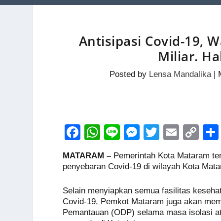
Antisipasi Covid-19, 
Miliar. H
Posted by
Lensa Mandalika
|
F
W
Li
M
T
E
C
a
h
n
e
wi
m
o
MATARAM –
Pemerintah Kota Mataram ter
c
at
e
ss
tt
ail
p
penyebaran Covid-19 di wilayah Kota Mat
e
s
e
er
y
Selain menyiapkan semua fasilitas keseha
b
A
n
Li
Covid-19, Pemkot Mataram juga akan mem
o
p
g
n
Pemantauan (ODP) selama masa isolasi at