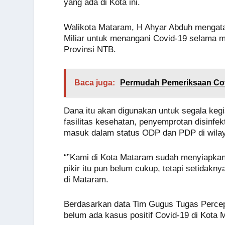
o
p
er
k
yang ada di Kota ini.
k
Walikota Mataram, H Ahyar Abduh mengat
Miliar untuk menangani Covid-19 selama m
Provinsi NTB.
Baca juga:
Permudah Pemeriksaan Cov
Dana itu akan digunakan untuk segala keg
fasilitas kesehatan, penyemprotan disinfe
masuk dalam status ODP dan PDP di wila
“”Kami di Kota Mataram sudah menyiapkan
pikir itu pun belum cukup, tetapi setidakny
di Mataram.
Berdasarkan data Tim Gugus Tugas Percep
belum ada kasus positif Covid-19 di Kota 