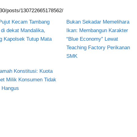
30/posts/130722665178562/
Pujut Kecam Tambang
Bukan Sekadar Memelihara
l di dekat Mandalika,
Ikan: Membangun Karakter
g Kapolsek Tutup Mata
“Blue Economy” Lewat
Teaching Factory Perikanan
SMK
mah Konstitusi: Kuota
net Milik Konsumen Tidak
h Hangus