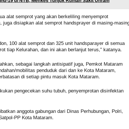
id-19 di NTB, Menkes Tunjuk Rumah Sakit Unram
dua alat semprot yang akan berkeliling menyemprot
itu, juga disiapkan alat semprot handsprayer di masing-masin
ndon, 100 alat semprot dan 325 unit handsparayer di semua
t tiap Kelurahan, dan ini akan berlanjut terus,” katanya.
kan, sebagai langkah antisipatif juga, Pemkot Mataram
dahan/mobilitas penduduk dari dan ke Kota Mataram,
batasan di setiap pintu masuk Kota Mataram.
lakukan pengecekan suhu tubuh, penyemprotan disinfektan
batkan anggota gabungan dari Dinas Perhubungan, Polri,
Satpol-PP Kota Mataram.