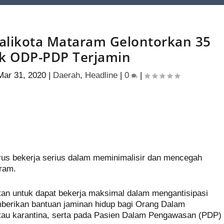
Walikota Mataram Gelontorkan 35
ak ODP-PDP Terjamin
Mar 31, 2020
|
Daerah
,
Headline
|
0
|
S
h
us bekerja serius dalam meminimalisir dan mencegah
ar
aram.
e
tan untuk dapat bekerja maksimal dalam mengantisipasi
berikan bantuan jaminan hidup bagi Orang Dalam
au karantina, serta pada Pasien Dalam Pengawasan (PDP)