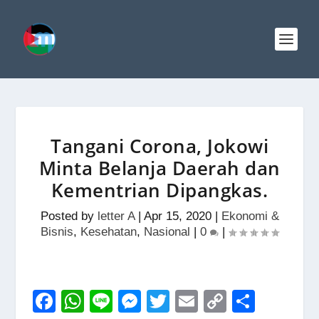
Tangani Corona, Jokowi
Minta Belanja Daerah dan
Kementrian Dipangkas.
Posted by
letter A
|
Apr 15, 2020
|
Ekonomi &
Bisnis
,
Kesehatan
,
Nasional
|
0
|
F
W
Li
M
T
E
C
S