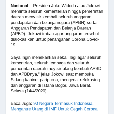
a
h
n
e
wi
m
o
h
Nasional –
Presiden Joko Widodo atau Jokowi
c
at
e
ss
tt
ail
p
ar
meminta seluruh kementerian hingga pemerintah
e
s
e
er
y
e
daerah menyisir kembali seluruh anggaran
pendapatan dan belanja negara (APBN) serta
b
A
n
Li
Anggaran Pendapatan dan Belanja Daerah
o
p
g
n
(APBD). Jokowi imbau agar anggaran tersebut
dialokasikan untuk penanganan Corona Covid-
o
p
er
k
19.
k
Saya ingin menekankan sekali lagi agar seluruh
kementrian, seluruh lembaga dan seluruh
pemerintah daerah meyisir ulang kembali APBD
dan APBDnya,” jelas Jokowi saat membuka
Sidang kabinet paripurna, mengenai refokusing
dan anggaran di Istana Bogor, Jawa Barat,
Selasa (14/4/2020).
Baca Juga:
90 Negara Termasuk Indonesia,
Mengantre Utang di IMF Untuk Cegah Corona