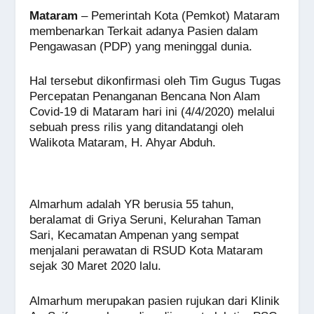
a
h
n
e
wi
m
o
h
Mataram
– Pemerintah Kota (Pemkot) Mataram
c
at
e
ss
tt
ail
p
ar
membenarkan Terkait adanya Pasien dalam
e
s
e
er
y
e
Pengawasan (PDP) yang meninggal dunia.
b
A
n
Li
Hal tersebut dikonfirmasi oleh Tim Gugus Tugas
o
p
g
n
Percepatan Penanganan Bencana Non Alam
o
p
er
k
Covid-19 di Mataram hari ini (4/4/2020) melalui
sebuah press rilis yang ditandatangi oleh
k
Walikota Mataram, H. Ahyar Abduh.
Almarhum adalah YR berusia 55 tahun,
beralamat di Griya Seruni, Kelurahan Taman
Sari, Kecamatan Ampenan yang sempat
menjalani perawatan di RSUD Kota Mataram
sejak 30 Maret 2020 lalu.
Almarhum merupakan pasien rujukan dari Klinik