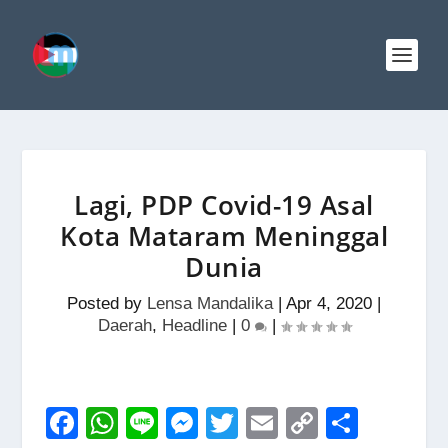
Lagi, PDP Covid-19 Asal
Kota Mataram Meninggal
Dunia
Posted by
Lensa Mandalika
|
Apr 4, 2020
|
Daerah
,
Headline
|
0
|
F
W
Li
M
T
E
C
S